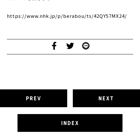
https://www.nhk.jp/p/berabou/ts/42QY57MX24/
PREV
NEXT
INDEX