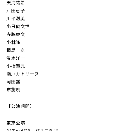
天海祐希
戸田恵子
川平滋英
小日向文世
寺脇康文
小林隆
相島一之
温水洋一
小橋賢児
瀬戸カトリーヌ
岡田誠
布施明
【公演期間】
東京公演
3/７〜4/20 パルコ劇場