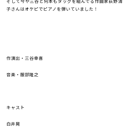
そして今や三谷と何本もタッグを組んでる作曲家荻野清
子さんはオケピでピアノを弾いていました！
作演出・三谷幸喜
音楽・服部隆之
キャスト
白井晃