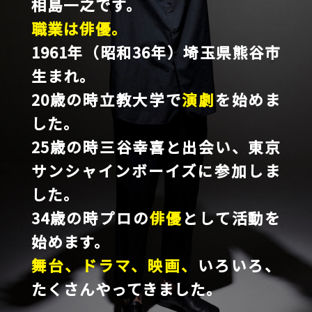
相島一之です。
職業は俳優。
1961年（昭和36年）埼玉県熊谷市
生まれ。
20歳の時立教大学で
演劇
を始めま
した。
25歳の時三谷幸喜と出会い、東京
サンシャインボーイズに参加しま
した。
34歳の時プロの
俳優
として活動を
始めます。
舞台、ドラマ、映画、
いろいろ、
たくさんやってきました。