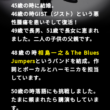
45歳の時に結婚。
46歳の時GIST（ジスト）という悪
性腫瘍を患いそして復活！
49歳で長男、51歳で長女に恵まれ
ました。二人の子供の父親です。
48歳の時
相島一之＆The Blues
Jumpers
というバンドを結成。作
詞とボーカルとハーモニカを担当
しています。
50歳の時落語にも挑戦しました。
たまに頼まれたら講演もしていま
す。