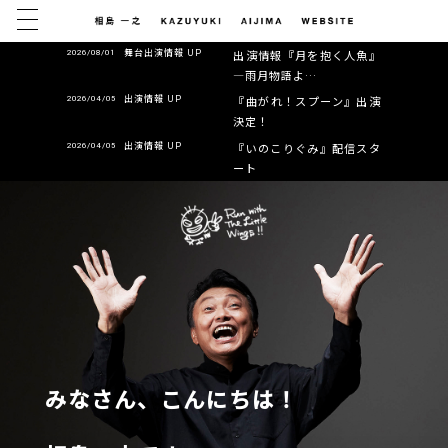
MENU
舞台出演情報 UP
2026/08/01
出演情報『月を抱く人魚』
―雨月物語よ…
出演情報 UP
2026/04/05
『曲がれ！スプーン』出演
決定！
出演情報 UP
2026/04/05
『いのこりぐみ』配信スタ
ート
みなさん、こんにちは！